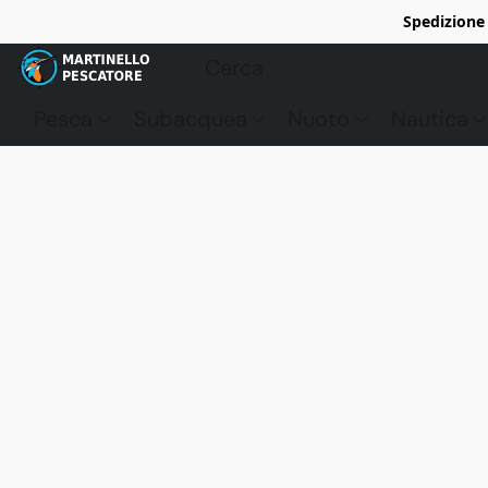
Spedizione 
Pesca
Subacquea
Nuoto
Nautica