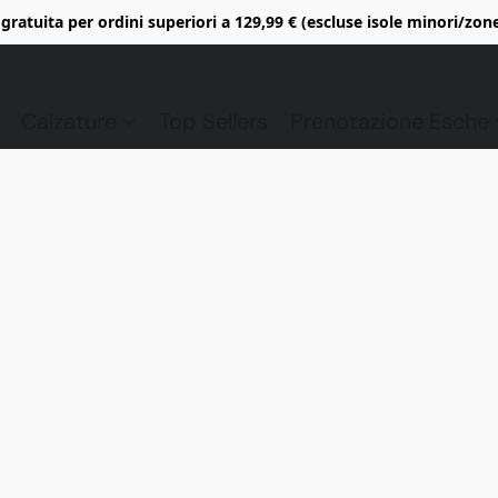
gratuita per ordini superiori a 129,99 € (escluse isole minori/zon
Calzature
Top Sellers
Prenotazione Esche