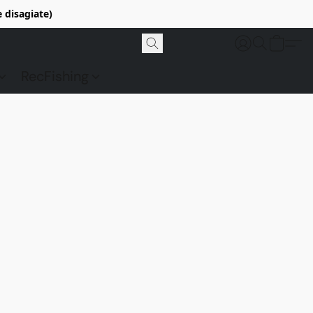
e disagiate)
RecFishing