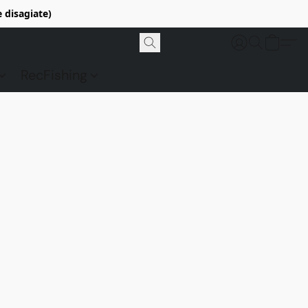
e disagiate)
RecFishing