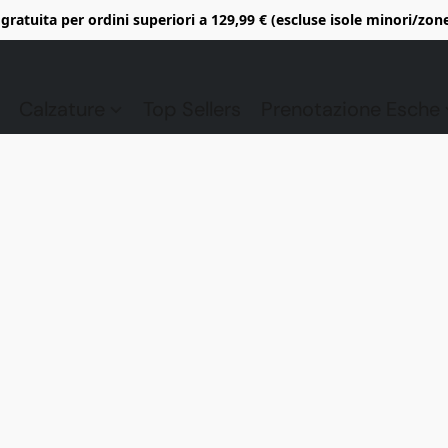
gratuita per ordini superiori a 129,99 € (escluse isole minori/zon
Calzature
Top Sellers
Prenotazione Esche