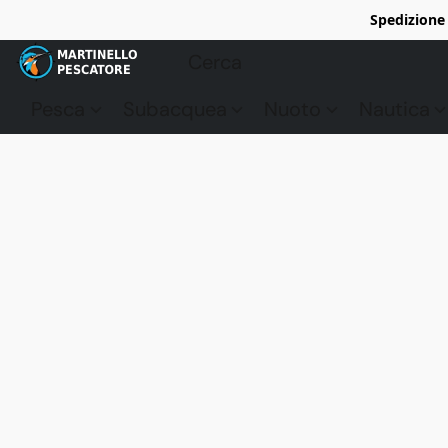
Spedizione 
Pesca
Subacquea
Nuoto
Nautica