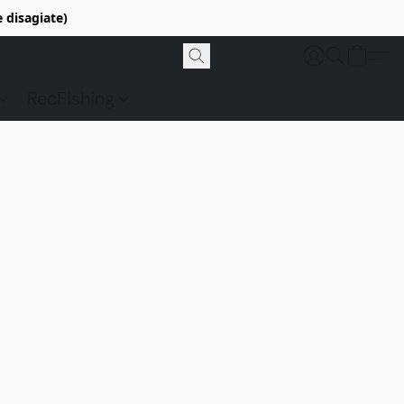
e disagiate)
RecFishing