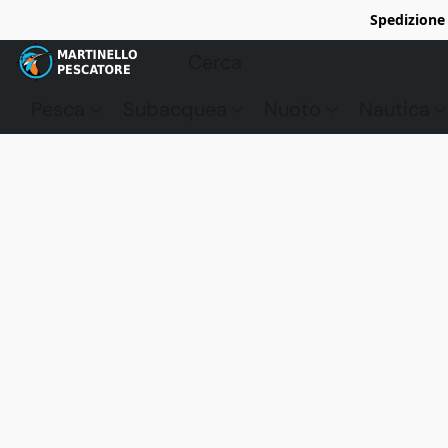
Spedizione 
Pesca
Subacquea
Nuoto
Nautica