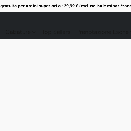
gratuita per ordini superiori a 129,99 € (escluse isole minori/zon
Calzature
Top Sellers
Prenotazione Esche