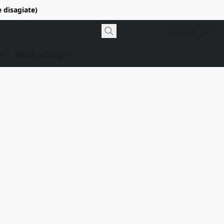
e disagiate)
RecFishing