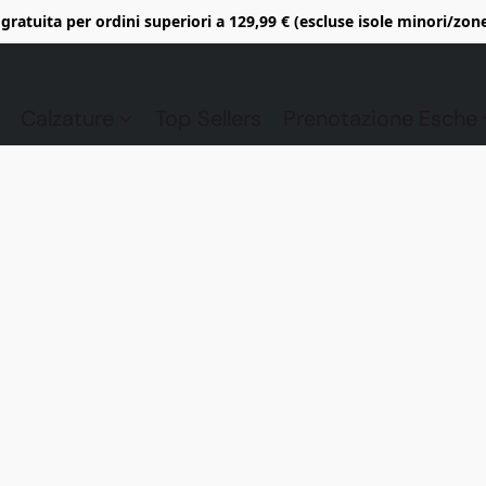
gratuita per ordini superiori a 129,99 € (escluse isole minori/zon
Calzature
Top Sellers
Prenotazione Esche