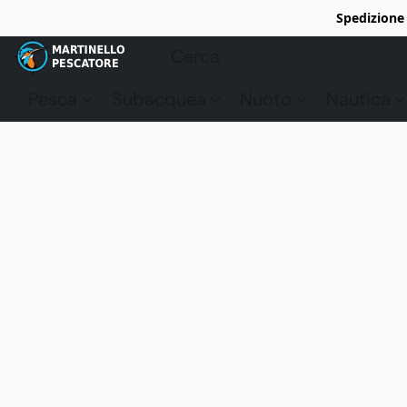
Spedizione 
Pesca
Subacquea
Nuoto
Nautica