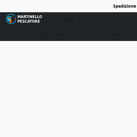
Spedizione 
Pesca
Subacquea
Nuoto
Nautica