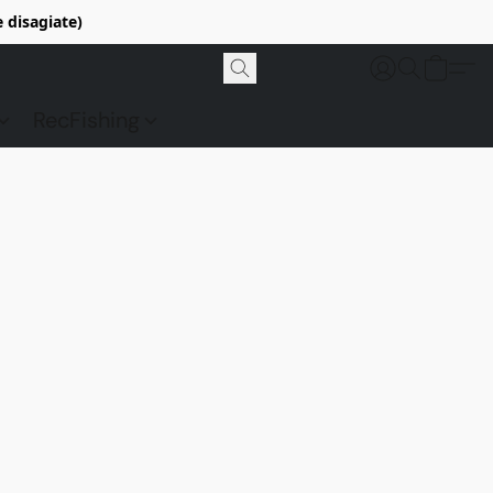
e disagiate)
RecFishing