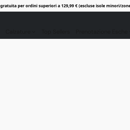
gratuita per ordini superiori a 129,99 € (escluse isole minori/zon
Calzature
Top Sellers
Prenotazione Esche